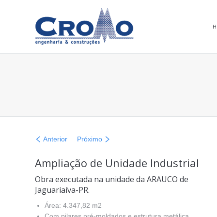
H
You are here:
Anterior
Próximo
Ampliação de Unidade Industrial
Obra executada na unidade da ARAUCO de
Jaguariaíva-PR.
Área: 4.347,82 m2
Com pilares pré-moldados e estrutura metálica