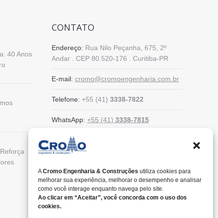
CONTATO
Endereço:
Rua Nilo Peçanha, 675, 2º
: 40 Anos
Andar . CEP 80.520-176 . Curitiba-PR
ro
E-mail:
cromo@cromoengenharia.com.br
Telefone:
+55 (41)
3338-7822
amos
WhatsApp:
+55 (41)
3338-7815
Reforça
lores
A
Cromo Engenharia & Construções
utiliza cookies para
melhorar sua experiência, melhorar o desempenho e analisar
como você interage enquanto navega pelo site.
Ao clicar em “Aceitar”, você concorda com o uso dos
cookies.