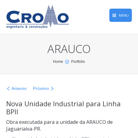
MENU
Home
ARAUCO
Obras
Empresa
You are here:
Home
Portfolio
Qualidade
Memória Greca
Anterior
Próximo
CROMONews
Nova Unidade Industrial para Linha
BPII
Contato
Obra executada para a unidade da ARAUCO de
Jaguariaíva-PR.