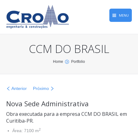
MENU
Home
CCM DO BRASIL
Obras
Empresa
You are here:
Home
Portfolio
Qualidade
Memória Greca
Anterior
Próximo
CROMONews
Nova Sede Administrativa
Contato
Obra executada para a empresa CCM DO BRASIL em
Curitiba-PR.
2
Área: 7100 m