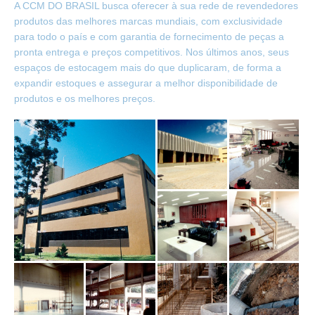
A CCM DO BRASIL busca oferecer à sua rede de revendedores
produtos das melhores marcas mundiais, com exclusividade
para todo o país e com garantia de fornecimento de peças a
pronta entrega e preços competitivos. Nos últimos anos, seus
espaços de estocagem mais do que duplicaram, de forma a
expandir estoques e assegurar a melhor disponibilidade de
produtos e os melhores preços.