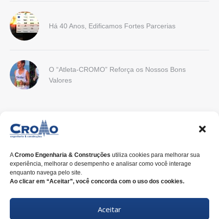
Há 40 Anos, Edificamos Fortes Parcerias
O “Atleta-CROMO” Reforça os Nossos Bons
Valores
CONTATO
Endereço:
Rua Nilo Peçanha, 675, 2º Andar . CEP 80.520-176 .
Curitiba-PR
A
Cromo Engenharia & Construções
utiliza cookies para melhorar sua
experiência, melhorar o desempenho e analisar como você interage
E-mail:
cromo@cromoengenharia.com.br
enquanto navega pelo site.
Ao clicar em “Aceitar”, você concorda com o uso dos cookies.
Telefone:
+55 (41)
3338-7822
Aceitar
WhatsApp:
+55 (41)
3338-7815