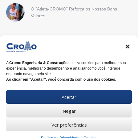
O “Atleta-CROMO” Reforça os Nossos Bons
Valores
CONTATO
Endereço:
Rua Nilo Peçanha, 675, 2º Andar . CEP 80.520-176 .
Curitiba-PR
A
Cromo Engenharia & Construções
utiliza cookies para melhorar sua
experiência, melhorar o desempenho e analisar como você interage
E-mail:
cromo@cromoengenharia.com.br
enquanto navega pelo site.
Ao clicar em “Aceitar”, você concorda com o uso dos cookies.
Telefone:
+55 (41)
3338-7822
Aceitar
WhatsApp:
+55 (41)
3338-7815
Negar
Ver preferências
© 2025 CROMO ENGENHARIA & CONSTRUÇÕES. |
Política de
Privacidade e Cookies
| Desenvolvido por
Inventiva Propaganda