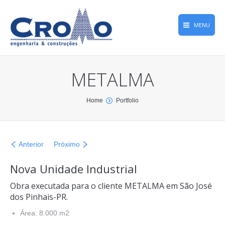
MENU
Home
METALMA
Obras
Empresa
You are here:
Home
Portfolio
Qualidade
Memória Greca
Anterior
Próximo
CROMONews
Nova Unidade Industrial
Contato
Obra executada para o cliente METALMA em São José
dos Pinhais-PR.
Área: 8.000 m2