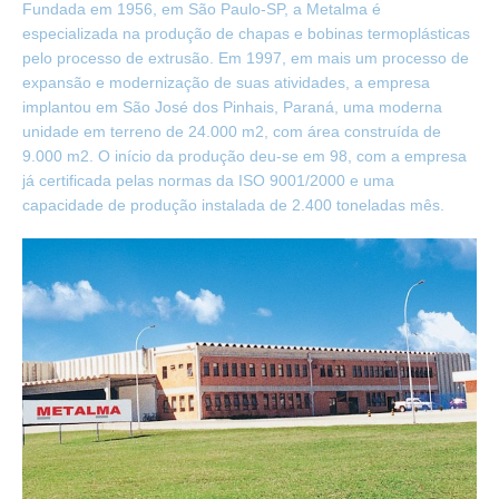
Fundada em 1956, em São Paulo-SP, a Metalma é
especializada na produção de chapas e bobinas termoplásticas
pelo processo de extrusão. Em 1997, em mais um processo de
expansão e modernização de suas atividades, a empresa
implantou em São José dos Pinhais, Paraná, uma moderna
unidade em terreno de 24.000 m2, com área construída de
9.000 m2. O início da produção deu-se em 98, com a empresa
já certificada pelas normas da ISO 9001/2000 e uma
capacidade de produção instalada de 2.400 toneladas mês.