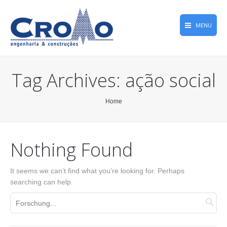
MENU
Home
Tag Archives:
ação social
Werke
Firma
You are here:
Home
Qualität
Nothing Found
Grecas Geschichte
CROMONews
It seems we can’t find what you’re looking for. Perhaps
searching can help.
Kontakt