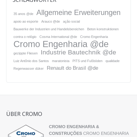
Allgemeine Erweiterungen
35 anos @de
apoio ao esporte
Arauco @de
ação social
Bauwerke der Industrien und Handelsbereichen
Beton konstruktionen
contra o relógio
Cosma International @de
Cromo Engenharia
Cromo Engenharia @de
Industrie Bautechnik @de
gezippte Fliesen
Luiz Antônio dos Santos
maratonista
PITS und Fußböden
qualidade
Renault do Brasil @de
Regenwasser düker
ÜBER CROMO
CROMO ENGENHARIA &
CONSTRUÇÕES
CROMO ENGENHARIA