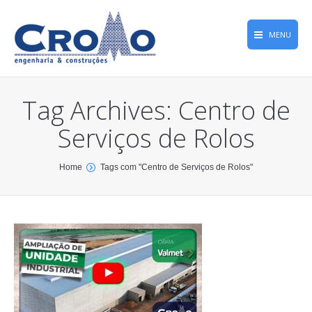
MENU
Home
Tag Archives:
Centro de
Obras
Serviços de Rolos
Empresa
Qualidade
You are here:
Home
Tags com "Centro de Serviços de Rolos"
Memória Greca
CROMONews
Contato