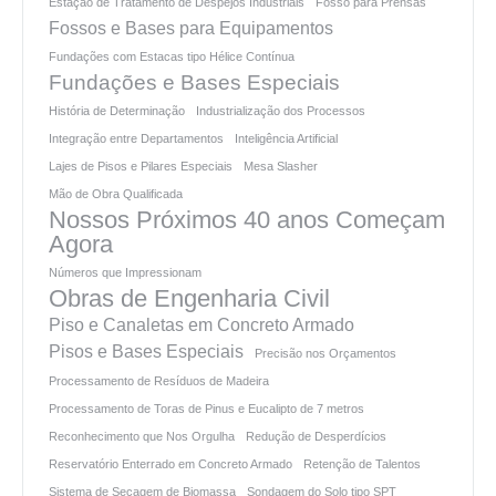
Estação de Tratamento de Despejos Industriais
Fosso para Prensas
Fossos e Bases para Equipamentos
Fundações com Estacas tipo Hélice Contínua
Fundações e Bases Especiais
História de Determinação
Industrialização dos Processos
Integração entre Departamentos
Inteligência Artificial
Lajes de Pisos e Pilares Especiais
Mesa Slasher
Mão de Obra Qualificada
Nossos Próximos 40 anos Começam
Agora
Números que Impressionam
Obras de Engenharia Civil
Piso e Canaletas em Concreto Armado
Pisos e Bases Especiais
Precisão nos Orçamentos
Processamento de Resíduos de Madeira
Processamento de Toras de Pinus e Eucalipto de 7 metros
Reconhecimento que Nos Orgulha
Redução de Desperdícios
Reservatório Enterrado em Concreto Armado
Retenção de Talentos
Sistema de Secagem de Biomassa
Sondagem do Solo tipo SPT