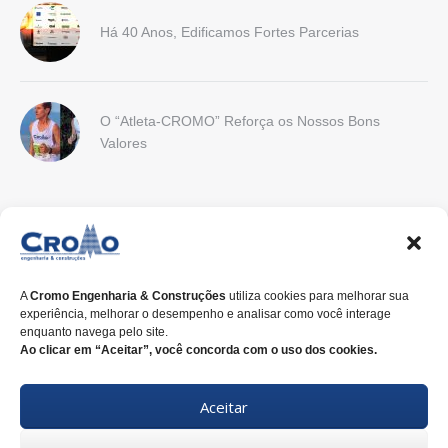
Há 40 Anos, Edificamos Fortes Parcerias
O “Atleta-CROMO” Reforça os Nossos Bons
Valores
CONTATO
Endereço:
Rua Nilo Peçanha, 675, 2º Andar . CEP 80.520-176 .
Curitiba-PR
A
Cromo Engenharia & Construções
utiliza cookies para melhorar sua
experiência, melhorar o desempenho e analisar como você interage
E-mail:
cromo@cromoengenharia.com.br
enquanto navega pelo site.
Ao clicar em “Aceitar”, você concorda com o uso dos cookies.
Telefone:
+55 (41)
3338-7822
Aceitar
WhatsApp:
+55 (41)
3338-7815