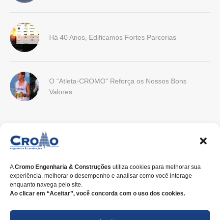
Há 40 Anos, Edificamos Fortes Parcerias
O “Atleta-CROMO” Reforça os Nossos Bons
Valores
CONTATO
Endereço:
Rua Nilo Peçanha, 675, 2º Andar . CEP 80.520-176 .
Curitiba-PR
A
Cromo Engenharia & Construções
utiliza cookies para melhorar sua
experiência, melhorar o desempenho e analisar como você interage
E-mail:
cromo@cromoengenharia.com.br
enquanto navega pelo site.
Ao clicar em “Aceitar”, você concorda com o uso dos cookies.
Telefone:
+55 (41)
3338-7822