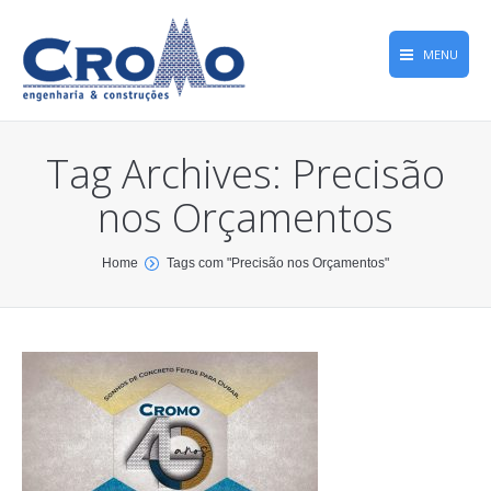
MENU
Home
Tag Archives:
Precisão
Obras
nos Orçamentos
Empresa
Qualidade
You are here:
Home
Tags com "Precisão nos Orçamentos"
Memória Greca
CROMONews
Contato